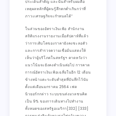
ประเด็นสำคัญ และนั่นสำหรับผมคือ
เหตุผลหลักที่ผู้คนรู้สึกตกต่ำเกินกว่าที่
ภาวะเศรษฐกิจจะกำหนดได้”
ในส่วนของอัตราเงินเฟ้อ สำนักงาน
สถิติแรงงานรายงานเมื่อสัปดาห์ที่แล้ว
ว่าการเติบโตของราคายังคงชะลอตัว
และการสำรวจความเชื่อมั่นแสดงให้
เห็นว่าผู้บริโภคในสหรัฐฯ คาดหวังว่า
แนวโน้มจะยังคงดำเนินต่อไป การคาด
การณ์อัตราเงินเฟ้อเฉลี่ยในอีก 12 เดือน
ข้างหน้าแตะระดับต่ำสุดที่บันทึกไว้นับ
ตั้งแต่เดือนมกราคม 2564 เฟด
นิวยอร์กกล่าว ระบบขนส่งมวลชนคิด
เป็น 9% ของการเดินทางไปทำงาน
ทั้งหมดของสหรัฐอเมริกา[332] [333]
การขนส่งสินค้าทางรถไฟกว้างขวาง