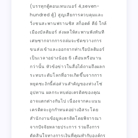
(บรรทุกตู้คอนเทนเนอร์ 4,seven-
hundred ตู้) สูญเสียการควบคุมและ
วิ่งชนสะพานฟรานซิส สก็อตต์ คีย์ ใกล้
เมืองบัลติมอร์ ส่งผลให้สะพานพังทันที
เศษซากจากการถล่มจะขัดขวางการ
ขนส่งเข้าและออกจากท่าเรือบัลติมอร์
เป็นเวลาอย่างน้อย 6 เดือนหรือนาน
กว่านั้น หัวข้อข่าวในสื่อได้ถามถึงผลก
ระทบระดับโลกที่อาจเกิดขึ้นจากการ
หยุดชะงักนี้ต่อส่วนสำคัญของห่วงโซ่
อุปทาน ผลกระทบต่อเครดิตของคุณ
อาจแตกต่างกันไป เนื่องจากคะแนน
เครดิตจะถูกกำหนดอย่างอิสระโดย
สำนักงานข้อมูลเครดิตโดยพิจารณา
จากปัจจัยหลายประการ รวมถึงการ
ตัดสินใจทางการเงินที่คุณทำกับองค์กร