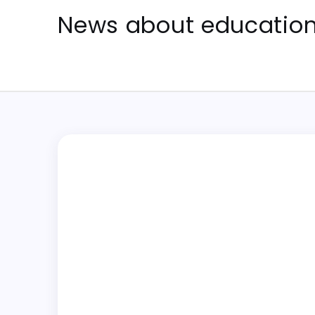
Skip
News about education 
to
content