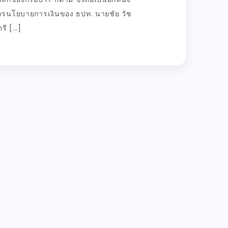
รนโยบายการเงินของ ธปท. นายชัย วัช
รี […]
 Themes.