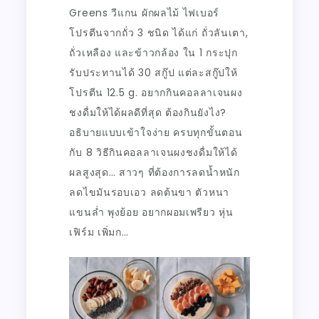
Greens วีแกน ผักผลไม้ ไฟเบอร์
โปรตีนจากถั่ว 3 ชนิด ได้แก่ ถั่วลันเตา,
ถั่วเหลือง และข้าวกล้อง ใน 1 กระปุก
รับประทานได้ 30 สกู๊ป แต่ละสกู๊ปให้
โปรตีน 12.5 g. อยากกินคอลลาเจนผง
ชงดื่มให้ได้ผลดีที่สุด ต้องกินยังไง?
อธิบายแบบเข้าใจง่าย ครบทุกขั้นตอน
กับ 8 วิธีกินคอลลาเจนผงชงดื่มให้ได้
ผลสูงสุด… สาวๆ ที่ต้องการลดน้ำหนัก
ลดไขมันรอบเอว ลดต้นขา ตัวหนา
แขนล่ำ พุงย้อย อยากผอมเพรียว หุ่น
เฟิร์ม เพิ่มก…