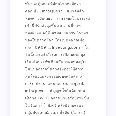
ขึ้นของหุ้นกลุ่มที่อ่อนไหวต่ออัตรา
ดอกเบี้ย… InfoQuest – สมาคมค้า
ทองคำ เปิดเผยว่า ราคาทองในประเทศ
เช้านี้ปรับตัวสูงขึ้นจากวานนี้บาท
ทองคำละ 400 ตามสถานการณ์ราคา
ทองในตลาดโลก โดยเปิดตลาดเมื่อ
เวลา 09.09 น. Investing.com – ใน
วันนี้ตลาดกำลังรอการเปิดเผยข้อมูล
เงินเฟ้อประจำเดือนธันวาคมของยูโร
โซนนอกจากนี้ตลาดยังต้องให้ความ
สนใจต่อแถลงการณ์ของคริสติน ลา
การ์ด ประธานธนาคารกลางยุโรป…
InfoQuest – สัญญาน้ำมันดิบเวสต์
เท็กซัส (WTI) ตลาดนิวยอร์กปิดพุ่งขึ้น
ในวันศุกร์ (1 มี.ค.) หลังมีรายงานว่า
กลุ่มประเทศผู้ส่งออกน้ำมัน (โอเปก)