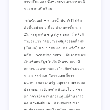
การปรับลดลง ซึ่งช่วยบรรเทาภาระหนี้
ของภาคครัวเรือน.
InfoQuest – ราคาน้ำมัน WTI ปรับ
ตัวขึ้นอย่างต่อเนื่อง ล่าสุดพุ่งขึ้นกว่า
2% ทะลุระดับ eighty ดอลลาร์ หลังมี
รายงานว่า กลุ่มประเทศผู้ส่งออกน้ำมัน
(โอเปก) และชาติพันธมิตร หรือโอเปก
พลัส… Investing.com – จับตาตัวเลข
เงินเฟ้อสหรัฐฯ ในวันอังคาร ขณะที่
ตลาดมองหาเบาะแสเกี่ยวกับช่วงเวลา
ของการปรับลดอัตราดอกเบี้ยจาก
ธนาคารกลางสหรัฐ ฤดูกาลรายงานผล
ประกอบการยังคงดำเนินต่อไป… สภา
คณาจารย์สภาพนักงานศูนย์ศึกษาการ
พัฒนาที่ยั่งยืนและเศรษฐกิจพอเพียง
ศูนย์สาธารณประโยชน์และประชา