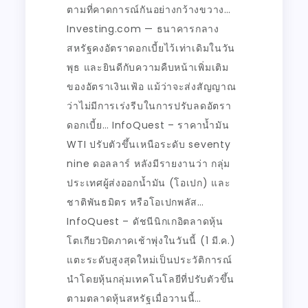
ตามที่คาดการณ์กันอย่างกว้างขวาง…
Investing.com — ธนาคารกลาง
สหรัฐคงอัตราดอกเบี้ยไว้เท่าเดิมในวัน
พุธ และยินดีกับความคืบหน้าเพิ่มเติม
ของอัตราเงินเฟ้อ แม้ว่าจะส่งสัญญาณ
ว่าไม่มีการเร่งรีบในการปรับลดอัตรา
ดอกเบี้ย… InfoQuest – ราคาน้ำมัน
WTI ปรับตัวขึ้นเหนือระดับ seventy
nine ดอลลาร์ หลังมีรายงานว่า กลุ่ม
ประเทศผู้ส่งออกน้ำมัน (โอเปก) และ
ชาติพันธมิตร หรือโอเปกพลัส…
InfoQuest – ดัชนีนิกเกอิตลาดหุ้น
โตเกียวปิดภาคเช้าพุ่งในวันนี้ (1 มี.ค.)
แตะระดับสูงสุดใหม่เป็นประวัติการณ์
นำโดยหุ้นกลุ่มเทคโนโลยีที่ปรับตัวขึ้น
ตามตลาดหุ้นสหรัฐเมื่อวานนี้…