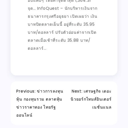
อบแคบๆ โดยทำจุดต่ำสุด 1,364.31
จุด… InfoQuest – นักบริหารเงินจาก
ธนาคารกรุงศรีอยุธยา เปิดเผยว่า เงิน
บาทปิดตลาดเย็นนี้ อยู่ที่ระดับ 35.95
บาท/ดอลลาร์ ปรับตัวอ่อนค่าจากเปิด
ตลาดเมื่อเช้าที่ระดับ 35.88 บาท/
ดอลลาร์…
Post
Previous:
ข่าวการลงทุน
Next:
เศรษฐกิจ เดอะ
หุ้น กองทุนรวม ตลาดหุ้น
นิวยอร์กไทมส์อินเตอร์
navigation
ข่าวราคาทอง ไทยรัฐ
เนชั่นแนล
ออนไลน์