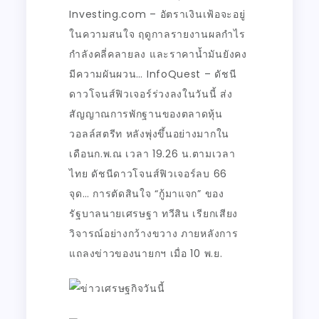
Investing.com – อัตราเงินเฟ้อจะอยู่
ในความสนใจ ฤดูกาลรายงานผลกำไร
กำลังคลี่คลายลง และราคาน้ำมันยังคง
มีความผันผวน… InfoQuest – ดัชนี
ดาวโจนส์ฟิวเจอร์ร่วงลงในวันนี้ ส่ง
สัญญาณการพักฐานของตลาดหุ้น
วอลล์สตรีท หลังพุ่งขึ้นอย่างมากใน
เดือนก.พ.ณ เวลา 19.26 น.ตามเวลา
ไทย ดัชนีดาวโจนส์ฟิวเจอร์ลบ 66
จุด… การตัดสินใจ “กู้มาแจก” ของ
รัฐบาลนายเศรษฐา ทวีสิน เรียกเสียง
วิจารณ์อย่างกว้างขวาง ภายหลังการ
แถลงข่าวของนายกฯ เมื่อ 10 พ.ย.