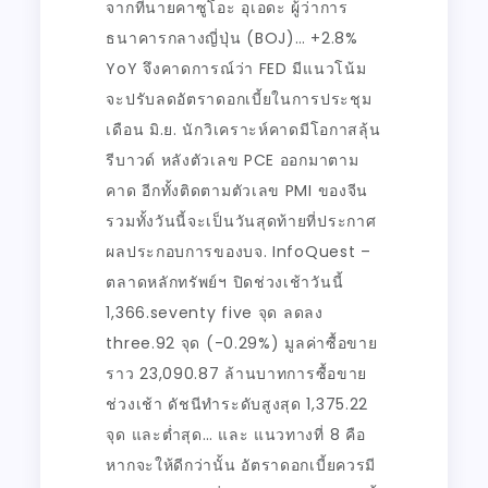
จากที่นายคาซูโอะ อุเอดะ ผู้ว่าการ
ธนาคารกลางญี่ปุ่น (BOJ)… +2.8%
YoY จึงคาดการณ์ว่า FED มีแนวโน้ม
จะปรับลดอัตราดอกเบี้ยในการประชุม
เดือน มิ.ย. นักวิเคราะห์คาดมีโอกาสลุ้น
รีบาวด์ หลังตัวเลข PCE ออกมาตาม
คาด อีกทั้งติดตามตัวเลข PMI ของจีน
รวมทั้งวันนี้จะเป็นวันสุดท้ายที่ประกาศ
ผลประกอบการของบจ. InfoQuest –
ตลาดหลักทรัพย์ฯ ปิดช่วงเช้าวันนี้
1,366.seventy five จุด ลดลง
three.92 จุด (-0.29%) มูลค่าซื้อขาย
ราว 23,090.87 ล้านบาทการซื้อขาย
ช่วงเช้า ดัชนีทำระดับสูงสุด 1,375.22
จุด และต่ำสุด… และ แนวทางที่ 8 คือ
หากจะให้ดีกว่านั้น อัตราดอกเบี้ยควรมี