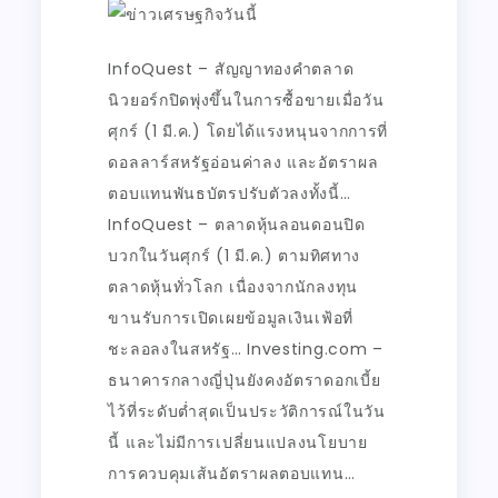
InfoQuest – สัญญาทองคำตลาด
นิวยอร์กปิดพุ่งขึ้นในการซื้อขายเมื่อวัน
ศุกร์ (1 มี.ค.) โดยได้แรงหนุนจากการที่
ดอลลาร์สหรัฐอ่อนค่าลง และอัตราผล
ตอบแทนพันธบัตรปรับตัวลงทั้งนี้…
InfoQuest – ตลาดหุ้นลอนดอนปิด
บวกในวันศุกร์ (1 มี.ค.) ตามทิศทาง
ตลาดหุ้นทั่วโลก เนื่องจากนักลงทุน
ขานรับการเปิดเผยข้อมูลเงินเฟ้อที่
ชะลอลงในสหรัฐ… Investing.com –
ธนาคารกลางญี่ปุ่นยังคงอัตราดอกเบี้ย
ไว้ที่ระดับต่ำสุดเป็นประวัติการณ์ในวัน
นี้ และไม่มีการเปลี่ยนแปลงนโยบาย
การควบคุมเส้นอัตราผลตอบแทน…